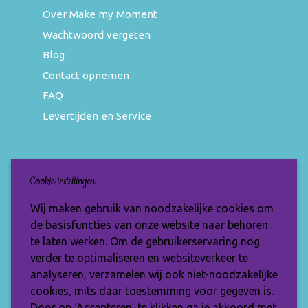
Over Make my Moment
Wachtwoord vergeten
Blog
Contact opnemen
FAQ
Levertijden en Service
Nieuwsbrief
Cookie instellingen
Wil jij op de hoogte blijven van de nieuwste
Wij maken gebruik van noodzakelijke cookies om
items en speciale aanbiedingen? Vul je e-
de basisfuncties van onze website naar behoren
mailadres dan in en ontvang de Make My
te laten werken. Om de gebruikerservaring nog
Moment nieuwsbrief.
verder te optimaliseren en websiteverkeer te
analyseren, verzamelen wij ook niet-noodzakelijke
cookies, mits daar toestemming voor gegeven is.
Door op ‘Accepteren’ te klikken ga je akkoord met