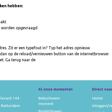
aken hebben:
aakt
iet worden opgevraagd
es. Zit er een typefout in? Typ het adres opnieuw.
 dan op de reload/vernieuwen button van de internetbrowser.
et. Ga terug naar de
homepage
Al onze momenten
Direct naa
levard 144
Babyshower
Home
moment
 Rotterdam
Inloggen/r
Bridalshower