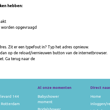
aken hebben:
aakt
iet worden opgevraagd
es. Zit er een typefout in? Typ het adres opnieuw.
 dan op de reload/vernieuwen button van de internetbrowser.
et. Ga terug naar de
homepage
Al onze momenten
Direct naa
levard 144
Babyshower
Home
moment
 Rotterdam
Inloggen/r
Bridalshower