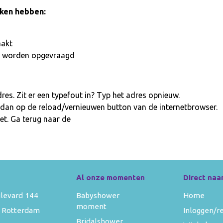
aken hebben:
aakt
iet worden opgevraagd
es. Zit er een typefout in? Typ het adres opnieuw.
 dan op de reload/vernieuwen button van de internetbrowser.
et. Ga terug naar de
homepage
Al onze momenten
Direct naa
levard 144
Babyshower
Home
moment
 Rotterdam
Inloggen/r
Bridalshower