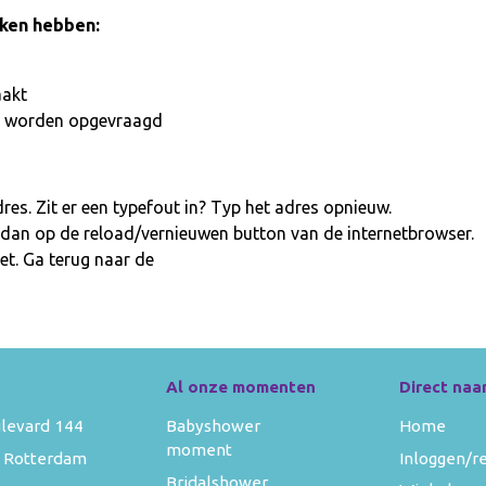
aken hebben:
aakt
iet worden opgevraagd
es. Zit er een typefout in? Typ het adres opnieuw.
 dan op de reload/vernieuwen button van de internetbrowser.
et. Ga terug naar de
homepage
Al onze momenten
Direct naa
levard 144
Babyshower
Home
moment
 Rotterdam
Inloggen/r
Bridalshower