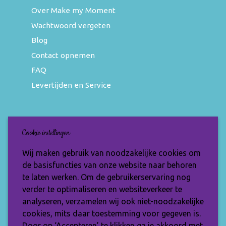
Over Make my Moment
Wachtwoord vergeten
Blog
Contact opnemen
FAQ
Levertijden en Service
Nieuwsbrief
Cookie instellingen
Wil jij op de hoogte blijven van de nieuwste
Wij maken gebruik van noodzakelijke cookies om
items en speciale aanbiedingen? Vul je e-
de basisfuncties van onze website naar behoren
mailadres dan in en ontvang de Make My
te laten werken. Om de gebruikerservaring nog
Moment nieuwsbrief.
verder te optimaliseren en websiteverkeer te
analyseren, verzamelen wij ook niet-noodzakelijke
cookies, mits daar toestemming voor gegeven is.
Door op ‘Accepteren’ te klikken ga je akkoord met