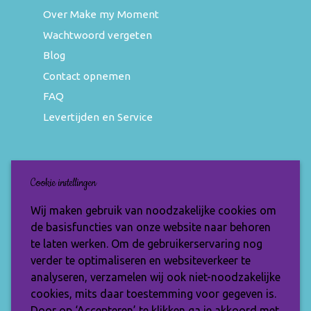
Over Make my Moment
Wachtwoord vergeten
Blog
Contact opnemen
FAQ
Levertijden en Service
Nieuwsbrief
Cookie instellingen
Wil jij op de hoogte blijven van de nieuwste
Wij maken gebruik van noodzakelijke cookies om
items en speciale aanbiedingen? Vul je e-
de basisfuncties van onze website naar behoren
mailadres dan in en ontvang de Make My
te laten werken. Om de gebruikerservaring nog
Moment nieuwsbrief.
verder te optimaliseren en websiteverkeer te
analyseren, verzamelen wij ook niet-noodzakelijke
cookies, mits daar toestemming voor gegeven is.
Door op ‘Accepteren’ te klikken ga je akkoord met