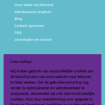
Over Make my Moment
Wachtwoord vergeten
Blog
Contact opnemen
FAQ
Levertijden en Service
Nieuwsbrief
Cookie instellingen
Wil jij op de hoogte blijven van de nieuwste
Wij maken gebruik van noodzakelijke cookies om
items en speciale aanbiedingen? Vul je e-
de basisfuncties van onze website naar behoren
mailadres dan in en ontvang de Make My
te laten werken. Om de gebruikerservaring nog
Moment nieuwsbrief.
verder te optimaliseren en websiteverkeer te
analyseren, verzamelen wij ook niet-noodzakelijke
cookies, mits daar toestemming voor gegeven is.
Door op ‘Accepteren’ te klikken ga je akkoord met