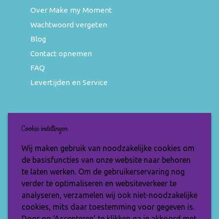
Over Make my Moment
Wachtwoord vergeten
Blog
Contact opnemen
FAQ
Levertijden en Service
Nieuwsbrief
Cookie instellingen
Wil jij op de hoogte blijven van de nieuwste
Wij maken gebruik van noodzakelijke cookies om
items en speciale aanbiedingen? Vul je e-
de basisfuncties van onze website naar behoren
mailadres dan in en ontvang de Make My
te laten werken. Om de gebruikerservaring nog
Moment nieuwsbrief.
verder te optimaliseren en websiteverkeer te
analyseren, verzamelen wij ook niet-noodzakelijke
cookies, mits daar toestemming voor gegeven is.
Door op ‘Accepteren’ te klikken ga je akkoord met