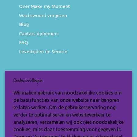
Over Make my Moment
Wachtwoord vergeten
Blog
Contact opnemen
FAQ
Levertijden en Service
Nieuwsbrief
Cookie instellingen
Wil jij op de hoogte blijven van de nieuwste
Wij maken gebruik van noodzakelijke cookies om
items en speciale aanbiedingen? Vul je e-
de basisfuncties van onze website naar behoren
mailadres dan in en ontvang de Make My
te laten werken. Om de gebruikerservaring nog
Moment nieuwsbrief.
verder te optimaliseren en websiteverkeer te
analyseren, verzamelen wij ook niet-noodzakelijke
cookies, mits daar toestemming voor gegeven is.
Door op ‘Accepteren’ te klikken ga je akkoord met