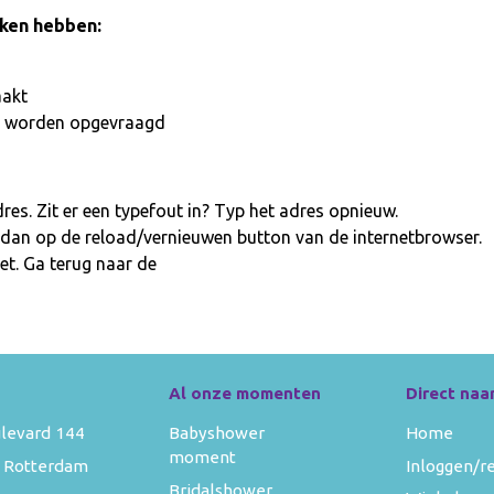
aken hebben:
aakt
iet worden opgevraagd
es. Zit er een typefout in? Typ het adres opnieuw.
 dan op de reload/vernieuwen button van de internetbrowser.
et. Ga terug naar de
homepage
Al onze momenten
Direct naa
levard 144
Babyshower
Home
moment
 Rotterdam
Inloggen/r
Bridalshower