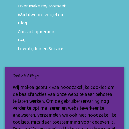
Over Make my Moment
Wachtwoord vergeten
Blog
Contact opnemen
FAQ
Levertijden en Service
Nieuwsbrief
Cookie instellingen
Wil jij op de hoogte blijven van de nieuwste
Wij maken gebruik van noodzakelijke cookies om
items en speciale aanbiedingen? Vul je e-
de basisfuncties van onze website naar behoren
mailadres dan in en ontvang de Make My
te laten werken. Om de gebruikerservaring nog
Moment nieuwsbrief.
verder te optimaliseren en websiteverkeer te
analyseren, verzamelen wij ook niet-noodzakelijke
cookies, mits daar toestemming voor gegeven is.
Door op ‘Accepteren’ te klikken ga je akkoord met