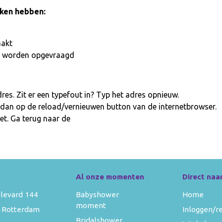
aken hebben:
aakt
iet worden opgevraagd
es. Zit er een typefout in? Typ het adres opnieuw.
 dan op de reload/vernieuwen button van de internetbrowser.
et. Ga terug naar de
homepage
Al onze momenten
Direct naa
levard 144
Babyshower
Home
moment
 Rotterdam
Inloggen/r
Bridalshower