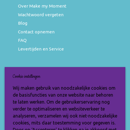
Over Make my Moment
Wachtwoord vergeten
Blog
Contact opnemen
FAQ
Levertijden en Service
Nieuwsbrief
Cookie instellingen
Wil jij op de hoogte blijven van de nieuwste
Wij maken gebruik van noodzakelijke cookies om
items en speciale aanbiedingen? Vul je e-
de basisfuncties van onze website naar behoren
mailadres dan in en ontvang de Make My
te laten werken. Om de gebruikerservaring nog
Moment nieuwsbrief.
verder te optimaliseren en websiteverkeer te
analyseren, verzamelen wij ook niet-noodzakelijke
cookies, mits daar toestemming voor gegeven is.
Door op ‘Accepteren’ te klikken ga je akkoord met