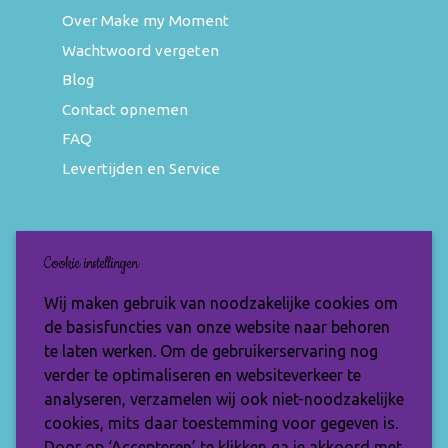
Over Make my Moment
Wachtwoord vergeten
Blog
Contact opnemen
FAQ
Levertijden en Service
Nieuwsbrief
Cookie instellingen
Wil jij op de hoogte blijven van de nieuwste
Wij maken gebruik van noodzakelijke cookies om
items en speciale aanbiedingen? Vul je e-
de basisfuncties van onze website naar behoren
mailadres dan in en ontvang de Make My
te laten werken. Om de gebruikerservaring nog
Moment nieuwsbrief.
verder te optimaliseren en websiteverkeer te
analyseren, verzamelen wij ook niet-noodzakelijke
cookies, mits daar toestemming voor gegeven is.
Door op ‘Accepteren’ te klikken ga je akkoord met